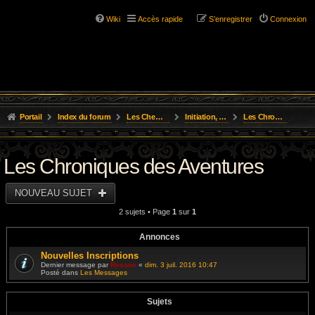
Wiki
Accès rapide
S’enregistrer
Connexion
Portail
Index du forum
Les Chemins de L'Aventure
Initiation, Scénarios Courts
Les Chroniques des Aventures
Les Chroniques des Aventures
NOUVEAU SUJET
2 sujets • Page
1
sur
1
Annonces
Nouvelles Inscriptions
Dernier message par
Resane
«
dim. 3 juil. 2016 10:47
Posté dans
Les Messages
Sujets