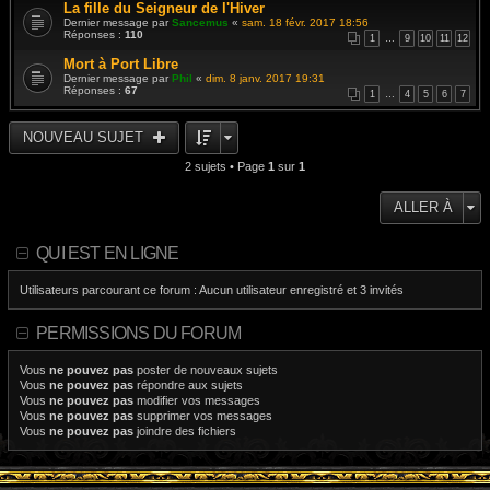
La fille du Seigneur de l'Hiver
Dernier message par
Sancemus
«
sam. 18 févr. 2017 18:56
Réponses :
110
1
…
9
10
11
12
Mort à Port Libre
Dernier message par
Phil
«
dim. 8 janv. 2017 19:31
Réponses :
67
1
…
4
5
6
7
NOUVEAU SUJET
2 sujets • Page
1
sur
1
ALLER À
QUI EST EN LIGNE
Utilisateurs parcourant ce forum : Aucun utilisateur enregistré et 3 invités
PERMISSIONS DU FORUM
Vous
ne pouvez pas
poster de nouveaux sujets
Vous
ne pouvez pas
répondre aux sujets
Vous
ne pouvez pas
modifier vos messages
Vous
ne pouvez pas
supprimer vos messages
Vous
ne pouvez pas
joindre des fichiers