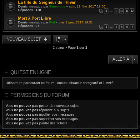
La fille du Seigneur de l'Hiver
Dernier message par
Sancemus
«
sam. 18 févr. 2017 18:56
Réponses :
110
1
…
9
10
11
12
Mort à Port Libre
Dernier message par
Phil
«
dim. 8 janv. 2017 19:31
Réponses :
67
1
…
4
5
6
7
NOUVEAU SUJET
2 sujets • Page
1
sur
1
ALLER À
QUI EST EN LIGNE
Utilisateurs parcourant ce forum : Aucun utilisateur enregistré et 1 invité
PERMISSIONS DU FORUM
Vous
ne pouvez pas
poster de nouveaux sujets
Vous
ne pouvez pas
répondre aux sujets
Vous
ne pouvez pas
modifier vos messages
Vous
ne pouvez pas
supprimer vos messages
Vous
ne pouvez pas
joindre des fichiers