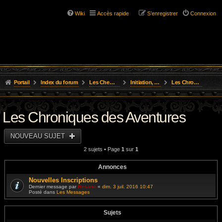
Wiki
Accès rapide
S’enregistrer
Connexion
Portail
Index du forum
Les Chemins de L'Aventure
Initiation, Scénarios Courts
Les Chroniques des Aventures
Les Chroniques des Aventures
NOUVEAU SUJET
2 sujets • Page
1
sur
1
Annonces
Nouvelles Inscriptions
Dernier message par
Resane
«
dim. 3 juil. 2016 10:47
Posté dans
Les Messages
Sujets