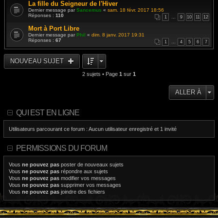
La fille du Seigneur de l'Hiver
Dernier message par
Sancemus
«
sam. 18 févr. 2017 18:56
Réponses :
110
1
…
9
10
11
12
Mort à Port Libre
Dernier message par
Phil
«
dim. 8 janv. 2017 19:31
Réponses :
67
1
…
4
5
6
7
NOUVEAU SUJET
2 sujets • Page
1
sur
1
ALLER À
QUI EST EN LIGNE
Utilisateurs parcourant ce forum : Aucun utilisateur enregistré et 1 invité
PERMISSIONS DU FORUM
Vous
ne pouvez pas
poster de nouveaux sujets
Vous
ne pouvez pas
répondre aux sujets
Vous
ne pouvez pas
modifier vos messages
Vous
ne pouvez pas
supprimer vos messages
Vous
ne pouvez pas
joindre des fichiers