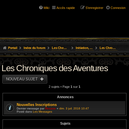
Wiki
Accès rapide
S’enregistrer
Connexion
Portail
Index du forum
Les Chemins de L'Aventure
Initiation, Scénarios Courts
Les Chroniques des Aventures
Les Chroniques des Aventures
NOUVEAU SUJET
2 sujets • Page
1
sur
1
Annonces
Nouvelles Inscriptions
Dernier message par
Resane
«
dim. 3 juil. 2016 10:47
Posté dans
Les Messages
Sujets