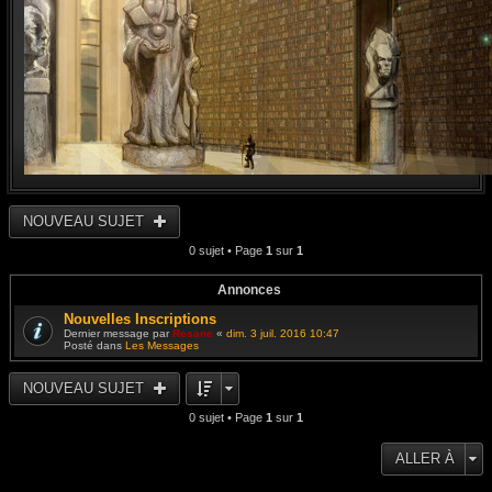
NOUVEAU SUJET
0 sujet • Page
1
sur
1
Annonces
Nouvelles Inscriptions
Dernier message par
Resane
«
dim. 3 juil. 2016 10:47
Posté dans
Les Messages
NOUVEAU SUJET
0 sujet • Page
1
sur
1
ALLER À