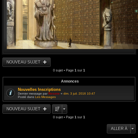
NOUVEAU SUJET
0 sujet • Page
1
sur
1
Annonces
Nouvelles Inscriptions
Dernier message par
Resane
«
dim. 3 juil. 2016 10:47
Posté dans
Les Messages
NOUVEAU SUJET
0 sujet • Page
1
sur
1
ALLER À