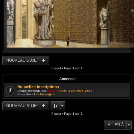
NOUVEAU SUJET
0 sujet • Page
1
sur
1
Annonces
Nouvelles Inscriptions
Dernier message par
Resane
«
dim. 3 juil. 2016 10:47
Posté dans
Les Messages
NOUVEAU SUJET
0 sujet • Page
1
sur
1
ALLER À