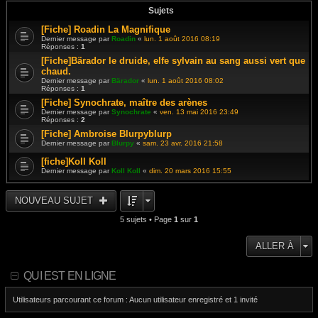
Sujets
[Fiche] Roadin La Magnifique
Dernier message par
Roadin
«
lun. 1 août 2016 08:19
Réponses :
1
[Fiche]Bärador le druide, elfe sylvain au sang aussi vert que
chaud.
Dernier message par
Bärador
«
lun. 1 août 2016 08:02
Réponses :
1
[Fiche] Synochrate, maître des arènes
Dernier message par
Synochrate
«
ven. 13 mai 2016 23:49
Réponses :
2
[Fiche] Ambroise Blurpyblurp
Dernier message par
Blurpy
«
sam. 23 avr. 2016 21:58
[fiche]Koll Koll
Dernier message par
Koll Koll
«
dim. 20 mars 2016 15:55
NOUVEAU SUJET
5 sujets • Page
1
sur
1
ALLER À
QUI EST EN LIGNE
Utilisateurs parcourant ce forum : Aucun utilisateur enregistré et 1 invité