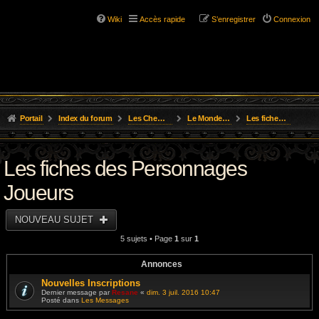
Wiki
Accès rapide
S’enregistrer
Connexion
Portail
Index du forum
Les Chemins de L'Aventure
Le Monde D'Osgild
Les fiches des Personnages Joueurs
Les fiches des Personnages
Joueurs
NOUVEAU SUJET
5 sujets • Page
1
sur
1
Annonces
Nouvelles Inscriptions
Dernier message par
Resane
«
dim. 3 juil. 2016 10:47
Posté dans
Les Messages