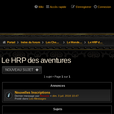
Wiki
Accès rapide
S’enregistrer
Connexion
Portail
Index du forum
Les Chemins de L'Aventure
Le Monde D'Osgild
Le HRP des aventures
Le HRP des aventures
NOUVEAU SUJET
1 sujet • Page
1
sur
1
Annonces
Nouvelles Inscriptions
Dernier message par
Resane
«
dim. 3 juil. 2016 10:47
Posté dans
Les Messages
Sujets