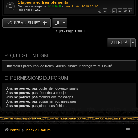
Stupeurs et Tremblements
Dernier message par
Koll Koll
«
ven. 9 déc. 2016 23:10
Réponses :
162
1
…
14
15
16
17
NOUVEAU SUJET
1 sujet • Page
1
sur
1
ALLER À
QUI EST EN LIGNE
Utilisateurs parcourant ce forum : Aucun utilisateur enregistré et 1 invité
PERMISSIONS DU FORUM
Vous
ne pouvez pas
poster de nouveaux sujets
Vous
ne pouvez pas
répondre aux sujets
Vous
ne pouvez pas
modifier vos messages
Vous
ne pouvez pas
supprimer vos messages
Vous
ne pouvez pas
joindre des fichiers
Portail
Index du forum