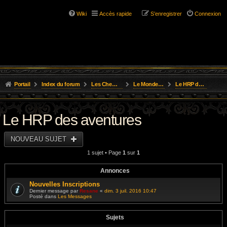
Wiki
Accès rapide
S’enregistrer
Connexion
Portail
Index du forum
Les Chemins de L'Aventure
Le Monde D'Osgild
Le HRP des aventures
Le HRP des aventures
NOUVEAU SUJET
1 sujet • Page
1
sur
1
Annonces
Nouvelles Inscriptions
Dernier message par
Resane
«
dim. 3 juil. 2016 10:47
Posté dans
Les Messages
Sujets