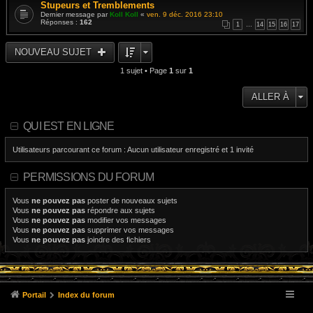
Stupeurs et Tremblements
Dernier message par
Koll Koll
«
ven. 9 déc. 2016 23:10
Réponses :
162
1
…
14
15
16
17
NOUVEAU SUJET
1 sujet • Page
1
sur
1
ALLER À
QUI EST EN LIGNE
Utilisateurs parcourant ce forum : Aucun utilisateur enregistré et 1 invité
PERMISSIONS DU FORUM
Vous
ne pouvez pas
poster de nouveaux sujets
Vous
ne pouvez pas
répondre aux sujets
Vous
ne pouvez pas
modifier vos messages
Vous
ne pouvez pas
supprimer vos messages
Vous
ne pouvez pas
joindre des fichiers
Portail
Index du forum