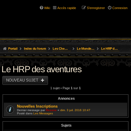
Wiki
Accès rapide
S’enregistrer
Connexion
Portail
Index du forum
Les Chemins de L'Aventure
Le Monde D'Osgild
Le HRP des aventures
Le HRP des aventures
NOUVEAU SUJET
1 sujet • Page
1
sur
1
Annonces
Nouvelles Inscriptions
Dernier message par
Resane
«
dim. 3 juil. 2016 10:47
Posté dans
Les Messages
Sujets