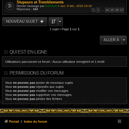
Stupeurs et Tremblements
Dernier message par
Koll Koll
«
ven. 9 déc. 2016 23:10
Réponses :
162
1
…
14
15
16
17
NOUVEAU SUJET
1 sujet • Page
1
sur
1
ALLER À
QUI EST EN LIGNE
Utilisateurs parcourant ce forum : Aucun utilisateur enregistré et 1 invité
PERMISSIONS DU FORUM
Vous
ne pouvez pas
poster de nouveaux sujets
Vous
ne pouvez pas
répondre aux sujets
Vous
ne pouvez pas
modifier vos messages
Vous
ne pouvez pas
supprimer vos messages
Vous
ne pouvez pas
joindre des fichiers
Portail
Index du forum