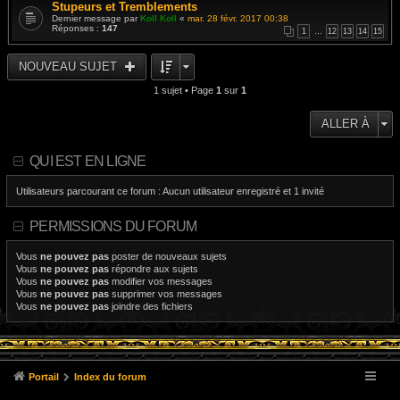
Stupeurs et Tremblements
Dernier message par
Koll Koll
«
mar. 28 févr. 2017 00:38
Réponses :
147
1
…
12
13
14
15
NOUVEAU SUJET
1 sujet • Page
1
sur
1
ALLER À
QUI EST EN LIGNE
Utilisateurs parcourant ce forum : Aucun utilisateur enregistré et 1 invité
PERMISSIONS DU FORUM
Vous
ne pouvez pas
poster de nouveaux sujets
Vous
ne pouvez pas
répondre aux sujets
Vous
ne pouvez pas
modifier vos messages
Vous
ne pouvez pas
supprimer vos messages
Vous
ne pouvez pas
joindre des fichiers
Portail
Index du forum