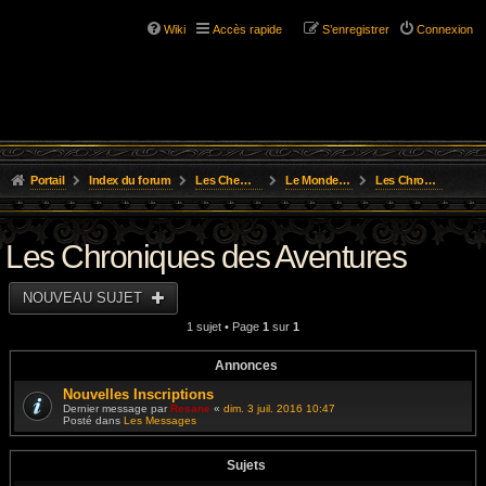
Wiki
Accès rapide
S’enregistrer
Connexion
Portail
Index du forum
Les Chemins de L'Aventure
Le Monde D'Osgild
Les Chroniques des Aventures
Les Chroniques des Aventures
NOUVEAU SUJET
1 sujet • Page
1
sur
1
Annonces
Nouvelles Inscriptions
Dernier message par
Resane
«
dim. 3 juil. 2016 10:47
Posté dans
Les Messages
Sujets