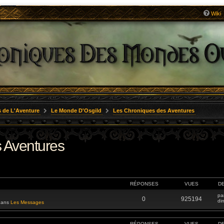
Wiki
 de L'Aventure
Le Monde D'Osgild
Les Chroniques des Aventures
 Aventures
RÉPONSES
VUES
D
pa
0
925194
di
 dans
Les Messages
RÉPONSES
VUES
D