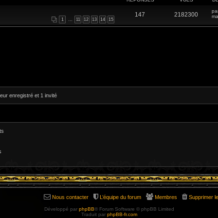
pa
147
2182300
ma
1
…
11
12
13
14
15
eur enregistré et 1 invité
ts
s
Nous contacter
L’équipe du forum
Membres
Supprimer l
Développé par
phpBB
® Forum Software © phpBB Limited
Traduit par
phpBB-fr.com