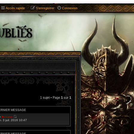
Accès rapide
S’enregistrer
Connexion
1 sujet • Page
1
sur
1
ERNIER MESSAGE
r
Resane
V
m. 3 juil. 2016 10:47
o
i
r
l
ERNIER MESSAGE