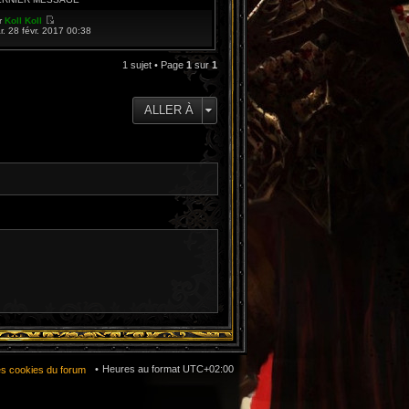
e
d
r
Koll Koll
e
V
r. 28 févr. 2017 00:38
r
o
n
i
i
r
1 sujet • Page
1
sur
1
e
l
r
e
m
d
e
e
s
ALLER À
r
s
n
a
i
g
e
e
r
m
e
s
s
a
g
e
Heures au format
UTC+02:00
es cookies du forum