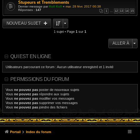
Stupeurs et Tremblements
Dernier message par
Koll Koll
«
mar. 28 févr. 2017 00:38
Réponses :
147
1
…
12
13
14
15
NOUVEAU SUJET
1 sujet • Page
1
sur
1
ALLER À
QUI EST EN LIGNE
Utilisateurs parcourant ce forum : Aucun utilisateur enregistré et 1 invité
PERMISSIONS DU FORUM
Vous
ne pouvez pas
poster de nouveaux sujets
Vous
ne pouvez pas
répondre aux sujets
Vous
ne pouvez pas
modifier vos messages
Vous
ne pouvez pas
supprimer vos messages
Vous
ne pouvez pas
joindre des fichiers
Portail
Index du forum