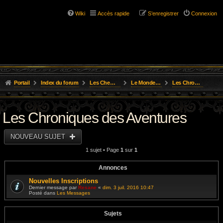
Wiki
Accès rapide
S’enregistrer
Connexion
Portail
Index du forum
Les Chemins de L'Aventure
Le Monde D'Osgild
Les Chroniques des Aventures
Les Chroniques des Aventures
NOUVEAU SUJET
1 sujet • Page
1
sur
1
Annonces
Nouvelles Inscriptions
Dernier message par
Resane
«
dim. 3 juil. 2016 10:47
Posté dans
Les Messages
Sujets