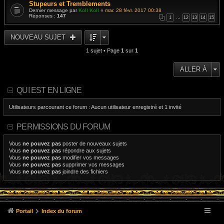
Stupeurs et Tremblements
Dernier message par
Koll Koll
«
mar. 28 févr. 2017 00:38
Réponses :
147
1
…
12
13
14
15
NOUVEAU SUJET
1 sujet • Page
1
sur
1
ALLER À
QUI EST EN LIGNE
Utilisateurs parcourant ce forum : Aucun utilisateur enregistré et 1 invité
PERMISSIONS DU FORUM
Vous
ne pouvez pas
poster de nouveaux sujets
Vous
ne pouvez pas
répondre aux sujets
Vous
ne pouvez pas
modifier vos messages
Vous
ne pouvez pas
supprimer vos messages
Vous
ne pouvez pas
joindre des fichiers
Portail
Index du forum