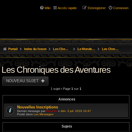
Wiki
Accès rapide
S’enregistrer
Connexion
Portail
Index du forum
Les Chemins de L'Aventure
Le Monde D'Osgild
Les Chroniques des Aventures
Les Chroniques des Aventures
NOUVEAU SUJET
1 sujet • Page
1
sur
1
Annonces
Nouvelles Inscriptions
Dernier message par
Resane
«
dim. 3 juil. 2016 10:47
Posté dans
Les Messages
Sujets