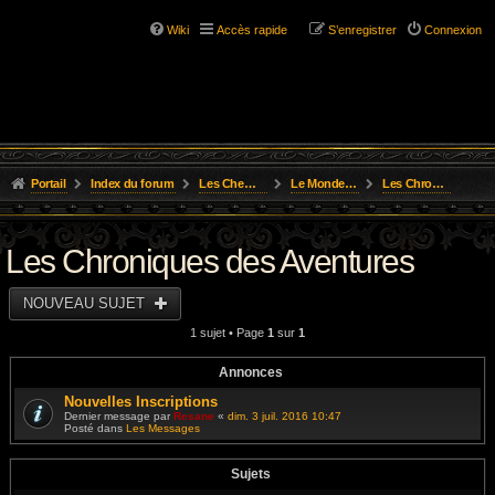
Wiki
Accès rapide
S’enregistrer
Connexion
Portail
Index du forum
Les Chemins de L'Aventure
Le Monde D'Osgild
Les Chroniques des Aventures
Les Chroniques des Aventures
NOUVEAU SUJET
1 sujet • Page
1
sur
1
Annonces
Nouvelles Inscriptions
Dernier message par
Resane
«
dim. 3 juil. 2016 10:47
Posté dans
Les Messages
Sujets