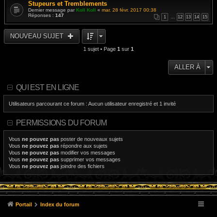
Stupeurs et Tremblements
Dernier message par
Koll Koll
«
mar. 28 févr. 2017 00:38
Réponses :
147
1
…
12
13
14
15
NOUVEAU SUJET
1 sujet • Page
1
sur
1
ALLER À
QUI EST EN LIGNE
Utilisateurs parcourant ce forum : Aucun utilisateur enregistré et 1 invité
PERMISSIONS DU FORUM
Vous
ne pouvez pas
poster de nouveaux sujets
Vous
ne pouvez pas
répondre aux sujets
Vous
ne pouvez pas
modifier vos messages
Vous
ne pouvez pas
supprimer vos messages
Vous
ne pouvez pas
joindre des fichiers
Portail
Index du forum