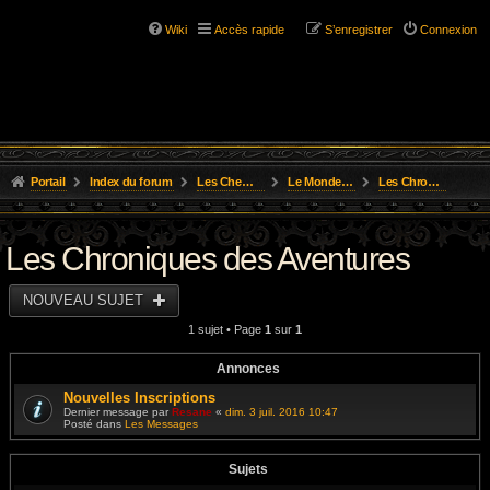
Wiki
Accès rapide
S’enregistrer
Connexion
Portail
Index du forum
Les Chemins de L'Aventure
Le Monde D'Osgild
Les Chroniques des Aventures
Les Chroniques des Aventures
NOUVEAU SUJET
1 sujet • Page
1
sur
1
Annonces
Nouvelles Inscriptions
Dernier message par
Resane
«
dim. 3 juil. 2016 10:47
Posté dans
Les Messages
Sujets