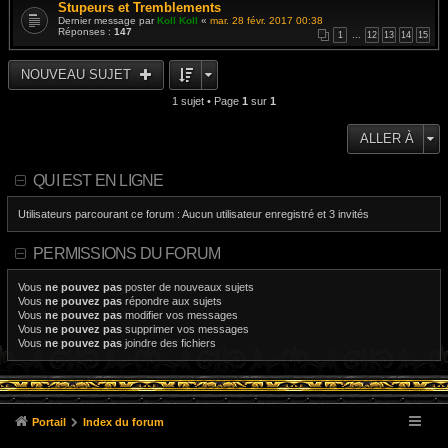
Stupeurs et Tremblements
Dernier message par
Koll Koll
«
mar. 28 févr. 2017 00:38
Réponses :
147
1
…
12
13
14
15
NOUVEAU SUJET
1 sujet • Page
1
sur
1
ALLER À
QUI EST EN LIGNE
Utilisateurs parcourant ce forum : Aucun utilisateur enregistré et 3 invités
PERMISSIONS DU FORUM
Vous
ne pouvez pas
poster de nouveaux sujets
Vous
ne pouvez pas
répondre aux sujets
Vous
ne pouvez pas
modifier vos messages
Vous
ne pouvez pas
supprimer vos messages
Vous
ne pouvez pas
joindre des fichiers
Portail
Index du forum