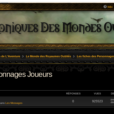
Wiki
 de L'Aventure
Le Monde des Royaumes Oubliés
Les fiches des Personnage
sonnages Joueurs
RÉPONSES
VUES
D
pa
0
925523
di
 dans
Les Messages