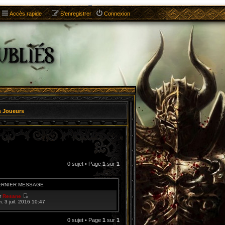
Accès rapide
S’enregistrer
Connexion
s Joueurs
0 sujet • Page
1
sur
1
ERNIER MESSAGE
r
Resane
V
m. 3 juil. 2016 10:47
o
i
r
0 sujet • Page
1
sur
1
l