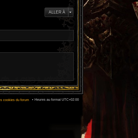
e
d
e
ALLER À
r
n
i
e
r
m
e
s
s
a
g
e
Heures au format
UTC+02:00
es cookies du forum