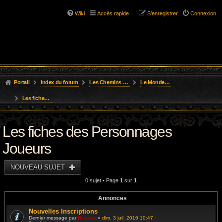
Wiki
Accès rapide
S’enregistrer
Connexion
Portail
Index du forum
Les Chemins de L'Aventure
Le Monde des Royaumes Oubliés
Les fiches des Personnages Joueurs
Les fiches des Personnages
Joueurs
NOUVEAU SUJET
0 sujet • Page
1
sur
1
Annonces
Nouvelles Inscriptions
Dernier message par
Resane
«
dim. 3 juil. 2016 10:47