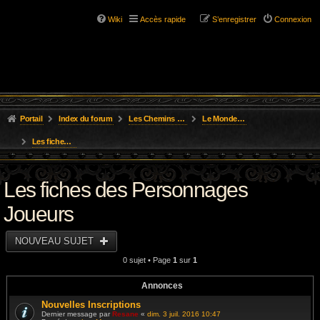
Wiki
Accès rapide
S’enregistrer
Connexion
Portail
Index du forum
Les Chemins de L'Aventure
Le Monde des Royaumes Oubliés
Les fiches des Personnages Joueurs
Les fiches des Personnages
Joueurs
NOUVEAU SUJET
0 sujet • Page
1
sur
1
Annonces
Nouvelles Inscriptions
Dernier message par
Resane
«
dim. 3 juil. 2016 10:47