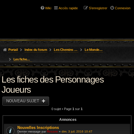
Wiki
Accès rapide
S’enregistrer
Connexion
Portail
Index du forum
Les Chemins de L'Aventure
Le Monde des Royaumes Oubliés
Les fiches des Personnages Joueurs
Les fiches des Personnages
Joueurs
NOUVEAU SUJET
0 sujet • Page
1
sur
1
Annonces
Nouvelles Inscriptions
Dernier message par
Resane
«
dim. 3 juil. 2016 10:47