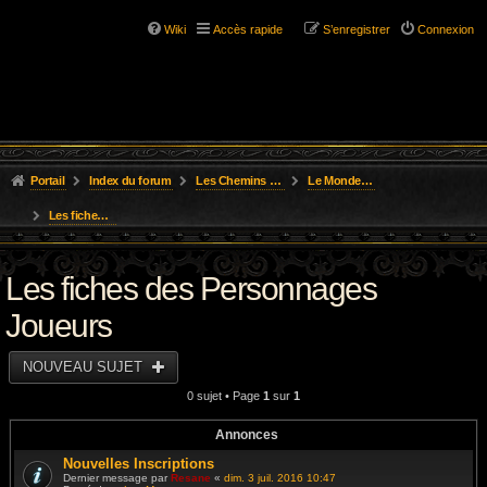
Wiki
Accès rapide
S’enregistrer
Connexion
Portail
Index du forum
Les Chemins de L'Aventure
Le Monde des Royaumes Oubliés
Les fiches des Personnages Joueurs
Les fiches des Personnages
Joueurs
NOUVEAU SUJET
0 sujet • Page
1
sur
1
Annonces
Nouvelles Inscriptions
Dernier message par
Resane
«
dim. 3 juil. 2016 10:47