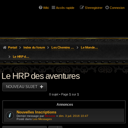
Wiki
Accès rapide
S’enregistrer
Connexion
Portail
Index du forum
Les Chemins de L'Aventure
Le Monde des Royaumes Oubliés
Le HRP des aventures
Le HRP des aventures
NOUVEAU SUJET
0 sujet • Page
1
sur
1
Annonces
Nouvelles Inscriptions
Dernier message par
Resane
«
dim. 3 juil. 2016 10:47
Posté dans
Les Messages