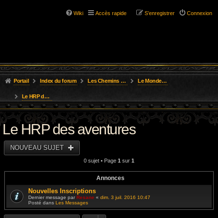
Wiki
Accès rapide
S’enregistrer
Connexion
Portail
Index du forum
Les Chemins de L'Aventure
Le Monde des Royaumes Oubliés
Le HRP des aventures
Le HRP des aventures
NOUVEAU SUJET
0 sujet • Page
1
sur
1
Annonces
Nouvelles Inscriptions
Dernier message par
Resane
«
dim. 3 juil. 2016 10:47
Posté dans
Les Messages