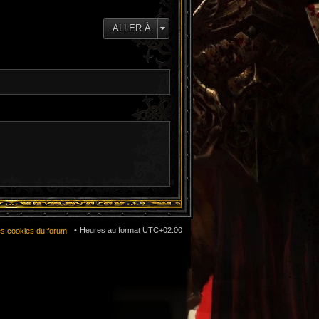
e
d
e
ALLER À
r
n
i
e
r
m
e
s
s
a
g
e
Heures au format
UTC+02:00
es cookies du forum