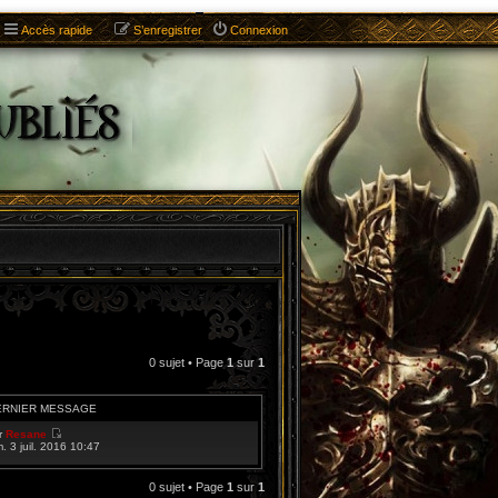
Accès rapide
S’enregistrer
Connexion
0 sujet • Page
1
sur
1
ERNIER MESSAGE
r
Resane
V
m. 3 juil. 2016 10:47
o
i
r
0 sujet • Page
1
sur
1
l