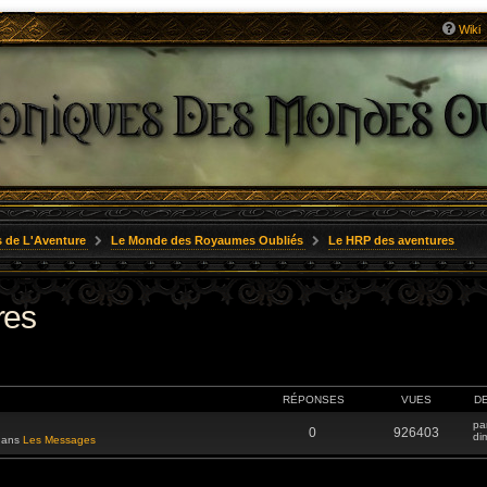
Wiki
 de L'Aventure
Le Monde des Royaumes Oubliés
Le HRP des aventures
res
RÉPONSES
VUES
D
pa
0
926403
di
 dans
Les Messages