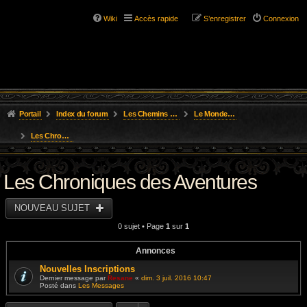
Wiki
Accès rapide
S’enregistrer
Connexion
Portail
Index du forum
Les Chemins de L'Aventure
Le Monde des Royaumes Oubliés
Les Chroniques des Aventures
Les Chroniques des Aventures
NOUVEAU SUJET
0 sujet • Page
1
sur
1
Annonces
Nouvelles Inscriptions
Dernier message par
Resane
«
dim. 3 juil. 2016 10:47
Posté dans
Les Messages