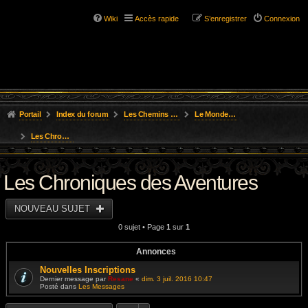
Wiki
Accès rapide
S’enregistrer
Connexion
Portail
Index du forum
Les Chemins de L'Aventure
Le Monde des Royaumes Oubliés
Les Chroniques des Aventures
Les Chroniques des Aventures
NOUVEAU SUJET
0 sujet • Page
1
sur
1
Annonces
Nouvelles Inscriptions
Dernier message par
Resane
«
dim. 3 juil. 2016 10:47
Posté dans
Les Messages