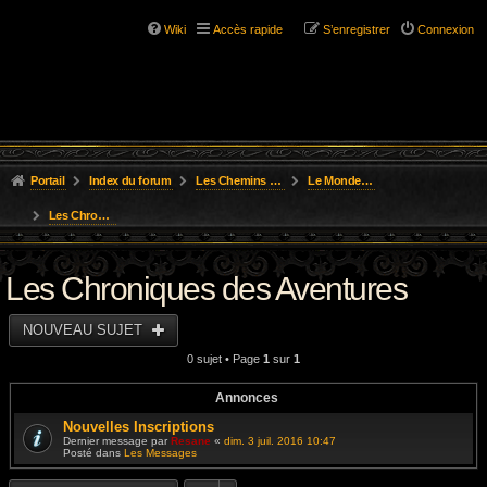
Wiki
Accès rapide
S’enregistrer
Connexion
Portail
Index du forum
Les Chemins de L'Aventure
Le Monde des Royaumes Oubliés
Les Chroniques des Aventures
Les Chroniques des Aventures
NOUVEAU SUJET
0 sujet • Page
1
sur
1
Annonces
Nouvelles Inscriptions
Dernier message par
Resane
«
dim. 3 juil. 2016 10:47
Posté dans
Les Messages