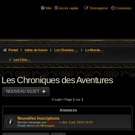
Wiki
Accès rapide
S’enregistrer
Connexion
Portail
Index du forum
Les Chemins de L'Aventure
Le Monde des Royaumes Oubliés
Les Chroniques des Aventures
Les Chroniques des Aventures
NOUVEAU SUJET
0 sujet • Page
1
sur
1
Annonces
Nouvelles Inscriptions
Dernier message par
Resane
«
dim. 3 juil. 2016 10:47
Posté dans
Les Messages