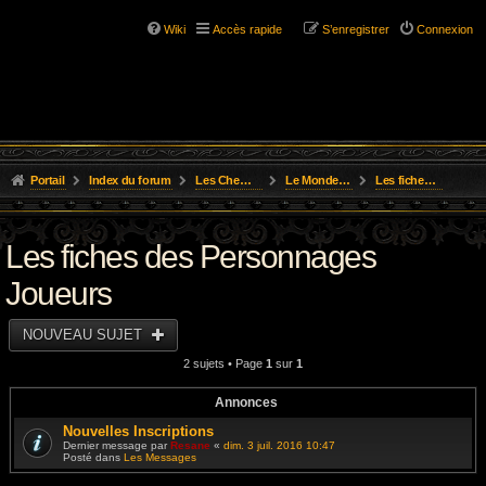
Wiki
Accès rapide
S’enregistrer
Connexion
Portail
Index du forum
Les Chemins de L'Aventure
Le Monde de Golarion
Les fiches des Personnages Joueurs
Les fiches des Personnages
Joueurs
NOUVEAU SUJET
2 sujets • Page
1
sur
1
Annonces
Nouvelles Inscriptions
Dernier message par
Resane
«
dim. 3 juil. 2016 10:47
Posté dans
Les Messages