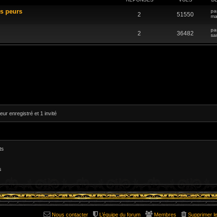
ns peurs
pa
2
51550
ma
pa
2
36482
sa
eur enregistré et 1 invité
ts
s
Nous contacter
L’équipe du forum
Membres
Supprimer l