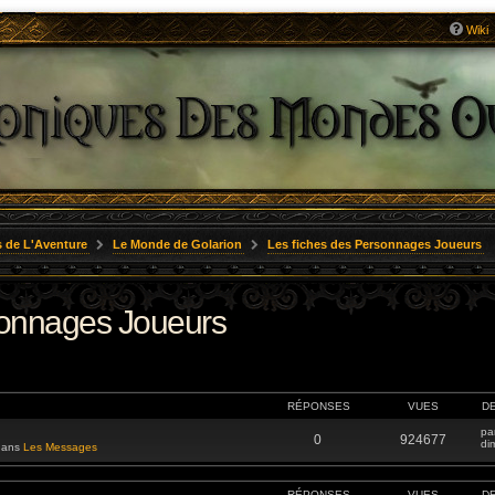
Wiki
 de L'Aventure
Le Monde de Golarion
Les fiches des Personnages Joueurs
sonnages Joueurs
RÉPONSES
VUES
D
pa
0
924677
di
 dans
Les Messages
RÉPONSES
VUES
D