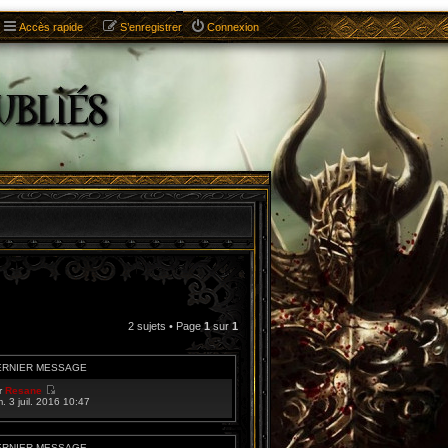
Accès rapide
S’enregistrer
Connexion
2 sujets • Page
1
sur
1
ERNIER MESSAGE
r
Resane
V
m. 3 juil. 2016 10:47
o
i
r
l
ERNIER MESSAGE