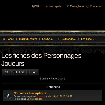
Wiki
Accès rapide
S’enregistrer
Connexion
Portail
Index du forum
Les Chemins de L'Aventure
Le Monde de Golarion
Les fiches des Personnages Joueurs
Les fiches des Personnages
Joueurs
NOUVEAU SUJET
2 sujets • Page
1
sur
1
Annonces
Nouvelles Inscriptions
Dernier message par
Resane
«
dim. 3 juil. 2016 10:47
Posté dans
Les Messages