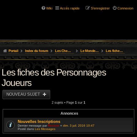
Wiki
Accès rapide
S’enregistrer
Connexion
Portail
Index du forum
Les Chemins de L'Aventure
Le Monde de Golarion
Les fiches des Personnages Joueurs
Les fiches des Personnages
Joueurs
NOUVEAU SUJET
2 sujets • Page
1
sur
1
Annonces
Nouvelles Inscriptions
Dernier message par
Resane
«
dim. 3 juil. 2016 10:47
Posté dans
Les Messages