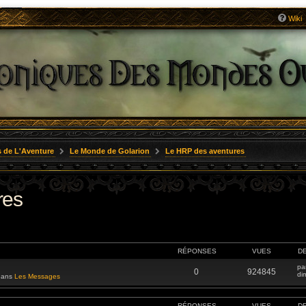
Wiki
 de L'Aventure
Le Monde de Golarion
Le HRP des aventures
res
RÉPONSES
VUES
D
pa
0
924845
di
 dans
Les Messages
RÉPONSES
VUES
D