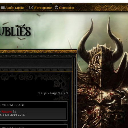
Accès rapide
S’enregistrer
Connexion
1 sujet • Page
1
sur
1
ERNIER MESSAGE
r
Resane
V
m. 3 juil. 2016 10:47
o
i
r
l
ERNIER MESSAGE