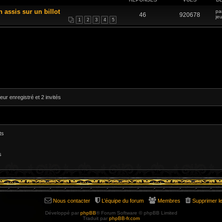
n assis sur un billot
pa
46
920678
je
1
2
3
4
5
eur enregistré et 2 invités
ts
s
Nous contacter
L’équipe du forum
Membres
Supprimer l
Développé par
phpBB
® Forum Software © phpBB Limited
Traduit par
phpBB-fr.com