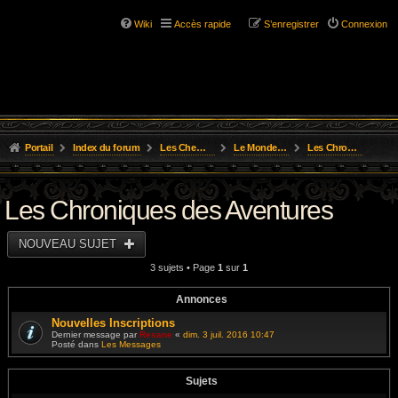
Wiki
Accès rapide
S’enregistrer
Connexion
Portail
Index du forum
Les Chemins de L'Aventure
Le Monde de Golarion
Les Chroniques des Aventures
Les Chroniques des Aventures
NOUVEAU SUJET
3 sujets • Page
1
sur
1
Annonces
Nouvelles Inscriptions
Dernier message par
Resane
«
dim. 3 juil. 2016 10:47
Posté dans
Les Messages
Sujets