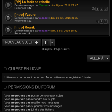
[RP] La forêt se rebelle
Dernier message par
Yzeure
«
dim. 8 janv. 2017 21:47
Réponses :
23
1
2
3
[Intro] Yzeure
Dernier message par
mdadd
«
dim. 16 oct. 2016 21:30
Réponses :
12
1
2
[Intro] Roarik
Dernier message par
mdadd
«
sam. 8 oct. 2016 18:52
Réponses :
8
NOUVEAU SUJET
3 sujets • Page
1
sur
1
ALLER À
QUI EST EN LIGNE
Utilisateurs parcourant ce forum : Aucun utilisateur enregistré et 1 invité
PERMISSIONS DU FORUM
Vous
ne pouvez pas
poster de nouveaux sujets
Vous
ne pouvez pas
répondre aux sujets
Vous
ne pouvez pas
modifier vos messages
Vous
ne pouvez pas
supprimer vos messages
Vous
ne pouvez pas
joindre des fichiers