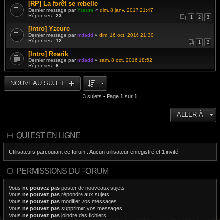
[RP] La forêt se rebelle
Dernier message par
Yzeure
«
dim. 8 janv. 2017 21:47
Réponses :
23
1
2
3
[Intro] Yzeure
Dernier message par
mdadd
«
dim. 16 oct. 2016 21:30
Réponses :
12
1
2
[Intro] Roarik
Dernier message par
mdadd
«
sam. 8 oct. 2016 18:52
Réponses :
8
NOUVEAU SUJET
3 sujets • Page
1
sur
1
ALLER À
QUI EST EN LIGNE
Utilisateurs parcourant ce forum : Aucun utilisateur enregistré et 1 invité
PERMISSIONS DU FORUM
Vous
ne pouvez pas
poster de nouveaux sujets
Vous
ne pouvez pas
répondre aux sujets
Vous
ne pouvez pas
modifier vos messages
Vous
ne pouvez pas
supprimer vos messages
Vous
ne pouvez pas
joindre des fichiers