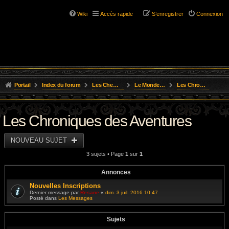
Wiki
Accès rapide
S’enregistrer
Connexion
Portail
Index du forum
Les Chemins de L'Aventure
Le Monde de Golarion
Les Chroniques des Aventures
Les Chroniques des Aventures
NOUVEAU SUJET
3 sujets • Page
1
sur
1
Annonces
Nouvelles Inscriptions
Dernier message par
Resane
«
dim. 3 juil. 2016 10:47
Posté dans
Les Messages
Sujets