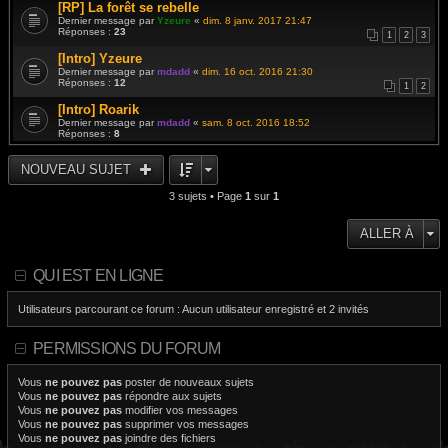
[RP] La forêt se rebelle
Dernier message par
Yzeure
«
dim. 8 janv. 2017 21:47
Réponses :
23
1
2
3
[Intro] Yzeure
Dernier message par
mdadd
«
dim. 16 oct. 2016 21:30
Réponses :
12
1
2
[Intro] Roarik
Dernier message par
mdadd
«
sam. 8 oct. 2016 18:52
Réponses :
8
NOUVEAU SUJET
3 sujets • Page
1
sur
1
ALLER À
QUI EST EN LIGNE
Utilisateurs parcourant ce forum : Aucun utilisateur enregistré et 2 invités
PERMISSIONS DU FORUM
Vous
ne pouvez pas
poster de nouveaux sujets
Vous
ne pouvez pas
répondre aux sujets
Vous
ne pouvez pas
modifier vos messages
Vous
ne pouvez pas
supprimer vos messages
Vous
ne pouvez pas
joindre des fichiers