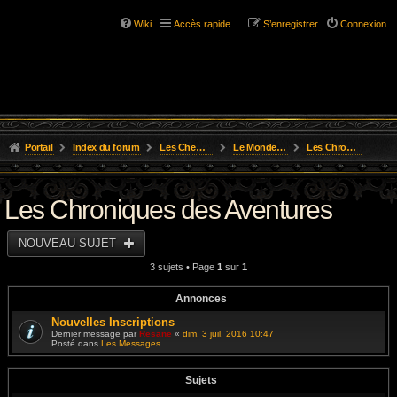
Wiki
Accès rapide
S’enregistrer
Connexion
Portail
Index du forum
Les Chemins de L'Aventure
Le Monde de Golarion
Les Chroniques des Aventures
Les Chroniques des Aventures
NOUVEAU SUJET
3 sujets • Page
1
sur
1
Annonces
Nouvelles Inscriptions
Dernier message par
Resane
«
dim. 3 juil. 2016 10:47
Posté dans
Les Messages
Sujets