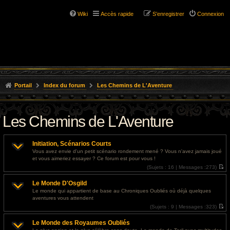
Wiki
Accès rapide
S’enregistrer
Connexion
Portail
Index du forum
Les Chemins de L'Aventure
Les Chemins de L'Aventure
Initiation, Scénarios Courts
Vous avez envie d'un petit scénario rondement mené ? Vous n'avez jamais joué
et vous aimeriez essayer ? Ce forum est pour vous !
(
Sujets :
16 |
Messages :
273)
V
o
Le Monde D'Osgild
i
r
Le monde qui appartient de base au Chroniques Oubliés où déjà quelques
l
aventures vous attendent
e
d
(
Sujets :
9 |
Messages :
323)
e
V
r
o
Le Monde des Royaumes Oubliés
n
i
i
r