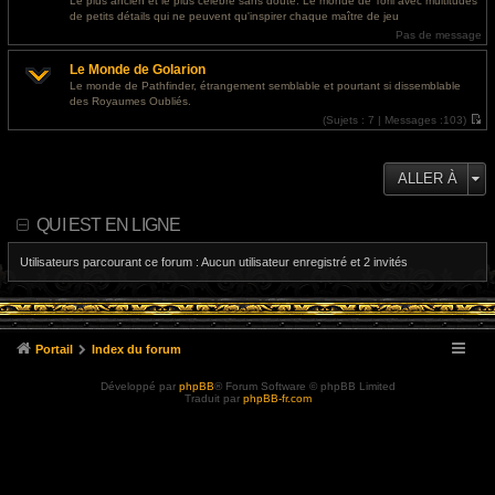
Le plus ancien et le plus célèbre sans doute. Le monde de Toril avec multitudes
e
l
de petits détails qui ne peuvent qu'inspirer chaque maître de jeu
r
e
m
d
Pas de message
e
e
s
r
Le Monde de Golarion
s
n
a
i
Le monde de Pathfinder, étrangement semblable et pourtant si dissemblable
g
e
des Royaumes Oubliés.
e
r
m
(
Sujets :
7 |
Messages :
103)
e
V
s
o
s
i
a
r
ALLER À
g
l
e
e
d
e
QUI EST EN LIGNE
r
n
i
Utilisateurs parcourant ce forum : Aucun utilisateur enregistré et 2 invités
e
r
m
e
s
s
a
Portail
Index du forum
g
e
Développé par
phpBB
® Forum Software © phpBB Limited
Traduit par
phpBB-fr.com