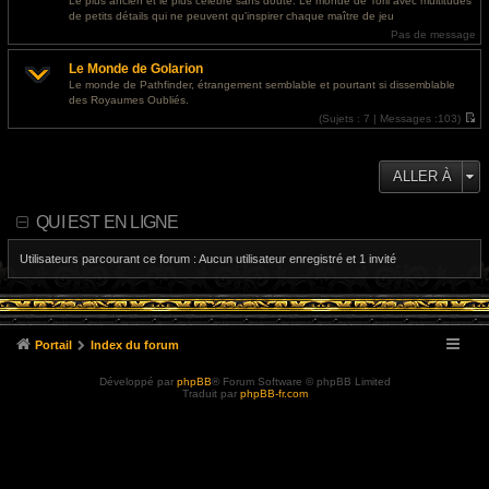
Le plus ancien et le plus célèbre sans doute. Le monde de Toril avec multitudes
e
l
de petits détails qui ne peuvent qu'inspirer chaque maître de jeu
r
e
m
d
Pas de message
e
e
s
r
Le Monde de Golarion
s
n
a
i
Le monde de Pathfinder, étrangement semblable et pourtant si dissemblable
g
e
des Royaumes Oubliés.
e
r
m
(
Sujets :
7 |
Messages :
103)
e
V
s
o
s
i
a
r
ALLER À
g
l
e
e
d
e
QUI EST EN LIGNE
r
n
i
Utilisateurs parcourant ce forum : Aucun utilisateur enregistré et 1 invité
e
r
m
e
s
s
a
Portail
Index du forum
g
e
Développé par
phpBB
® Forum Software © phpBB Limited
Traduit par
phpBB-fr.com