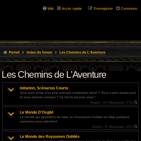
Wiki
Accès rapide
S’enregistrer
Connexion
Portail
Index du forum
Les Chemins de L'Aventure
Les Chemins de L'Aventure
Initiation, Scénarios Courts
Vous avez envie d'un petit scénario rondement mené ? Vous n'avez jamais joué
et vous aimeriez essayer ? Ce forum est pour vous !
(
Sujets :
16 |
Messages :
273)
V
o
Le Monde D'Osgild
i
r
Le monde qui appartient de base au Chroniques Oubliés où déjà quelques
l
aventures vous attendent
e
d
(
Sujets :
9 |
Messages :
323)
e
V
r
o
Le Monde des Royaumes Oubliés
n
i
i
r