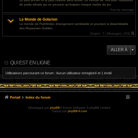
Le plus ancien et le plus célèbre sans doute. Le monde de Toril avec multitudes
e
l
de petits détails qui ne peuvent qu'inspirer chaque maître de jeu
r
e
m
d
Pas de message
e
e
s
r
Le Monde de Golarion
s
n
a
i
Le monde de Pathfinder, étrangement semblable et pourtant si dissemblable
g
e
des Royaumes Oubliés.
e
r
m
(
Sujets :
7 |
Messages :
103)
e
V
s
o
s
i
a
r
ALLER À
g
l
e
e
d
e
QUI EST EN LIGNE
r
n
i
Utilisateurs parcourant ce forum : Aucun utilisateur enregistré et 1 invité
e
r
m
e
s
s
a
Portail
Index du forum
g
e
Développé par
phpBB
® Forum Software © phpBB Limited
Traduit par
phpBB-fr.com