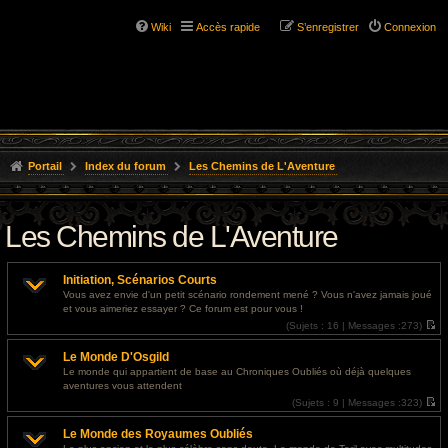
Wiki
Accès rapide
S’enregistrer
Connexion
Portail
Index du forum
Les Chemins de L'Aventure
Les Chemins de L'Aventure
Initiation, Scénarios Courts
Vous avez envie d'un petit scénario rondement mené ? Vous n'avez jamais joué
et vous aimeriez essayer ? Ce forum est pour vous !
(
Sujets :
16 |
Messages :
273)
V
o
Le Monde D'Osgild
i
r
Le monde qui appartient de base au Chroniques Oubliés où déjà quelques
l
aventures vous attendent
e
d
(
Sujets :
9 |
Messages :
323)
e
V
r
o
Le Monde des Royaumes Oubliés
n
i
i
r