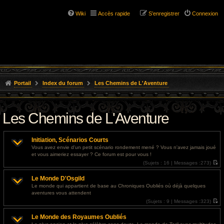
Wiki
Accès rapide
S’enregistrer
Connexion
Portail
Index du forum
Les Chemins de L'Aventure
Les Chemins de L'Aventure
Initiation, Scénarios Courts
Vous avez envie d'un petit scénario rondement mené ? Vous n'avez jamais joué
et vous aimeriez essayer ? Ce forum est pour vous !
(
Sujets :
16 |
Messages :
273)
V
o
Le Monde D'Osgild
i
r
Le monde qui appartient de base au Chroniques Oubliés où déjà quelques
l
aventures vous attendent
e
d
(
Sujets :
9 |
Messages :
323)
e
V
r
o
Le Monde des Royaumes Oubliés
n
i
i
r