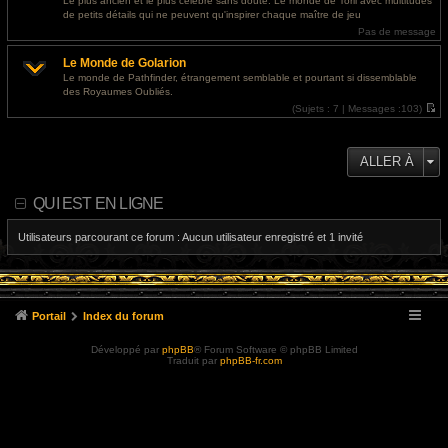
Le plus ancien et le plus célèbre sans doute. Le monde de Toril avec multitudes
e
l
de petits détails qui ne peuvent qu'inspirer chaque maître de jeu
r
e
m
d
Pas de message
e
e
s
r
Le Monde de Golarion
s
n
a
i
Le monde de Pathfinder, étrangement semblable et pourtant si dissemblable
g
e
des Royaumes Oubliés.
e
r
m
(
Sujets :
7 |
Messages :
103)
e
V
s
o
s
i
a
r
ALLER À
g
l
e
e
d
e
QUI EST EN LIGNE
r
n
i
Utilisateurs parcourant ce forum : Aucun utilisateur enregistré et 1 invité
e
r
m
e
s
s
a
Portail
Index du forum
g
e
Développé par
phpBB
® Forum Software © phpBB Limited
Traduit par
phpBB-fr.com