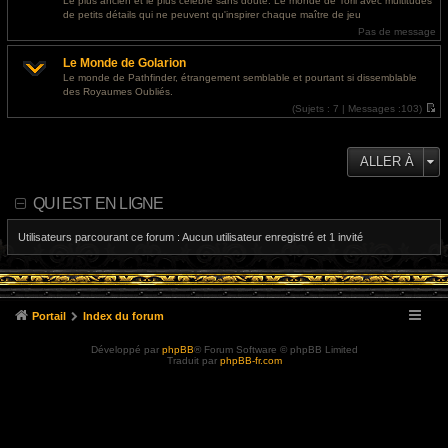
Le plus ancien et le plus célèbre sans doute. Le monde de Toril avec multitudes
e
l
de petits détails qui ne peuvent qu'inspirer chaque maître de jeu
r
e
m
d
Pas de message
e
e
s
r
Le Monde de Golarion
s
n
a
i
Le monde de Pathfinder, étrangement semblable et pourtant si dissemblable
g
e
des Royaumes Oubliés.
e
r
m
(
Sujets :
7 |
Messages :
103)
e
V
s
o
s
i
a
r
ALLER À
g
l
e
e
d
e
QUI EST EN LIGNE
r
n
i
Utilisateurs parcourant ce forum : Aucun utilisateur enregistré et 1 invité
e
r
m
e
s
s
a
Portail
Index du forum
g
e
Développé par
phpBB
® Forum Software © phpBB Limited
Traduit par
phpBB-fr.com