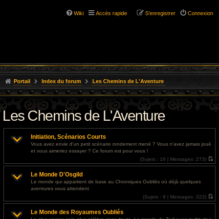
Wiki
Accès rapide
S’enregistrer
Connexion
Portail
Index du forum
Les Chemins de L'Aventure
Les Chemins de L'Aventure
Initiation, Scénarios Courts
Vous avez envie d'un petit scénario rondement mené ? Vous n'avez jamais joué
et vous aimeriez essayer ? Ce forum est pour vous !
(
Sujets :
16 |
Messages :
273)
V
o
Le Monde D'Osgild
i
r
Le monde qui appartient de base au Chroniques Oubliés où déjà quelques
l
aventures vous attendent
e
d
(
Sujets :
9 |
Messages :
323)
e
V
r
o
Le Monde des Royaumes Oubliés
n
i
i
r