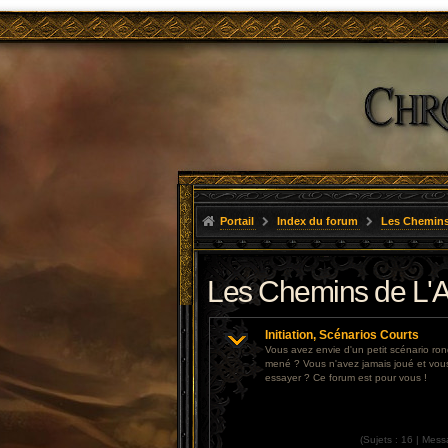
Portail
Index du forum
Les Chemins
Les Chemins de L'A
Initiation, Scénarios Courts
Vous avez envie d'un petit scénario r
mené ? Vous n'avez jamais joué et vou
essayer ? Ce forum est pour vous !
(
Sujets :
16 |
Mess