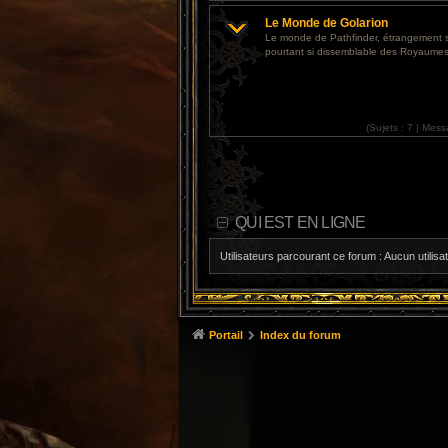
Le Monde de Golarion
Le monde de Pathfinder, étrangement 
pourtant si dissemblable des Royaumes
(
Sujets :
7 |
Mess
QUI EST EN LIGNE
Utilisateurs parcourant ce forum : Aucun utilisat
Portail
Index du forum