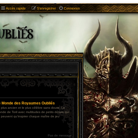
Accès rapide
S’enregistrer
Connexion
e Monde des Royaumes Oubliés
 plus ancien et le plus célèbre sans doute. Le
nde de Toril avec multitudes de petits détails qui
 peuvent qu'inspirer chaque maître de jeu
Pas de message