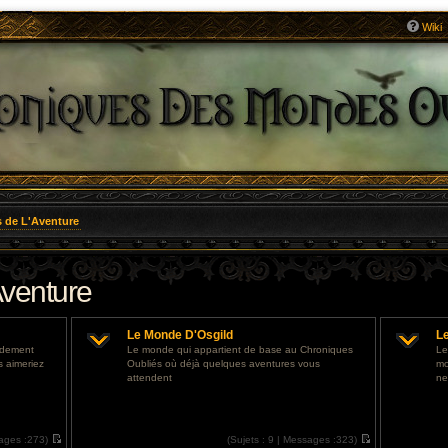
Wiki
 de L'Aventure
venture
Le Monde D'Osgild
L
ondement
Le monde qui appartient de base au Chroniques
Le
s aimeriez
Oubliés où déjà quelques aventures vous
mo
attendent
ne
ages :
273)
(
Sujets :
9 |
Messages :
323)