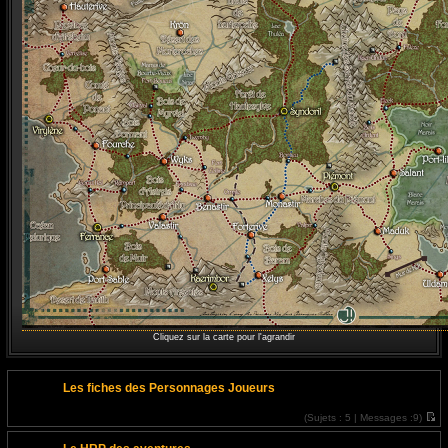
Cliquez sur la carte pour l'agrandir
Les fiches des Personnages Joueurs
(
Sujets :
5 |
Messages :
9)
V
o