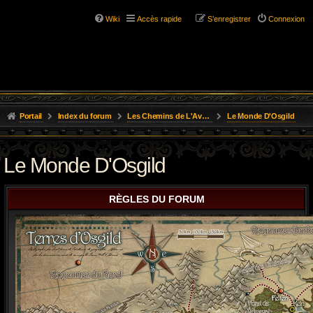
Wiki
Accès rapide
S’enregistrer
Connexion
Portail
Index du forum
Les Chemins de L'Aventure
Le Monde D'Osgild
Le Monde D'Osgild
RÈGLES DU FORUM