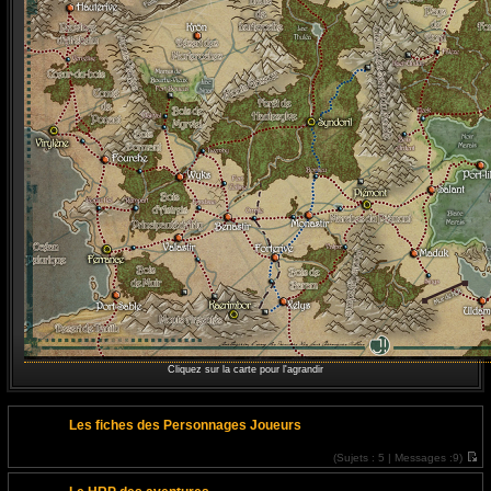
Cliquez sur la carte pour l'agrandir
Les fiches des Personnages Joueurs
(
Sujets :
5 |
Messages :
9)
V
o