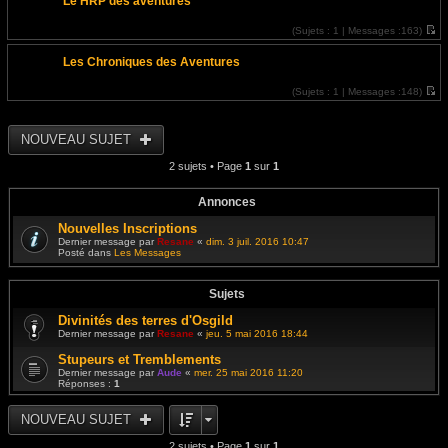
Le HRP des aventures
i
r
l
(
Sujets :
1 |
Messages :
163)
e
V
d
o
e
Les Chroniques des Aventures
i
r
r
n
l
i
(
Sujets :
1 |
Messages :
148)
e
e
V
d
r
o
e
m
i
r
e
r
NOUVEAU SUJET
n
s
l
i
s
e
e
2 sujets • Page
1
sur
1
a
d
r
g
e
m
e
r
e
n
Annonces
s
i
s
e
Nouvelles Inscriptions
a
r
g
Dernier message par
Resane
«
dim. 3 juil. 2016 10:47
m
e
Posté dans
Les Messages
e
s
s
a
Sujets
g
e
Divinités des terres d'Osgild
Dernier message par
Resane
«
jeu. 5 mai 2016 18:44
Stupeurs et Tremblements
Dernier message par
Aude
«
mer. 25 mai 2016 11:20
Réponses :
1
NOUVEAU SUJET
2 sujets • Page
1
sur
1