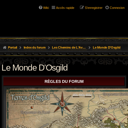
Wiki
Accès rapide
S’enregistrer
Connexion
Portail
Index du forum
Les Chemins de L'Aventure
Le Monde D'Osgild
Le Monde D'Osgild
RÈGLES DU FORUM