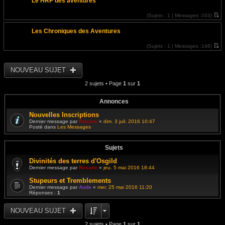
Le HRP des aventures
i
r
l
(
Sujets :
1 |
Messages :
163)
e
V
d
o
e
Les Chroniques des Aventures
i
r
r
n
l
i
(
Sujets :
1 |
Messages :
148)
e
e
V
d
r
o
e
m
i
r
e
r
NOUVEAU SUJET
n
s
l
i
s
e
e
2 sujets • Page
1
sur
1
a
d
r
g
e
m
e
r
e
n
Annonces
s
i
s
e
Nouvelles Inscriptions
a
r
g
Dernier message par
Resane
«
dim. 3 juil. 2016 10:47
m
e
Posté dans
Les Messages
e
s
s
a
Sujets
g
e
Divinités des terres d'Osgild
Dernier message par
Resane
«
jeu. 5 mai 2016 18:44
Stupeurs et Tremblements
Dernier message par
Aude
«
mer. 25 mai 2016 11:20
Réponses :
1
NOUVEAU SUJET
2 sujets • Page
1
sur
1