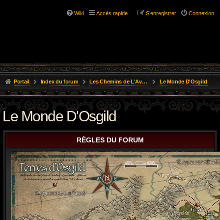
Wiki
Accès rapide
S’enregistrer
Connexion
Portail
Index du forum
Les Chemins de L'Aventure
Le Monde D'Osgild
Le Monde D'Osgild
RÈGLES DU FORUM