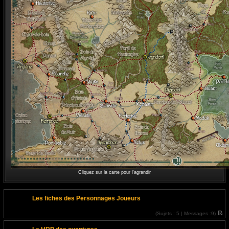
Cliquez sur la carte pour l'agrandir
Les fiches des Personnages Joueurs
(
Sujets :
5 |
Messages :
9)
V
o