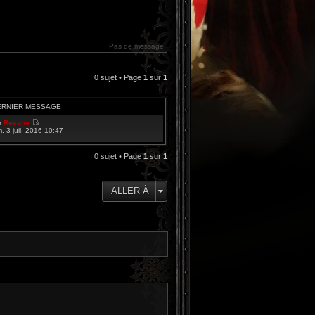
Pas de message
0 sujet • Page
1
sur
1
ERNIER MESSAGE
r
Resane
V
m. 3 juil. 2016 10:47
o
i
r
0 sujet • Page
1
sur
1
l
e
d
e
ALLER À
r
n
i
e
r
m
e
s
s
a
g
e