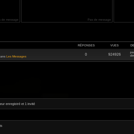
s de message
Pas de message
RÉPONSES
VUES
D
pa
0
924926
di
 dans
Les Messages
eur enregistré et 1 invité
ts