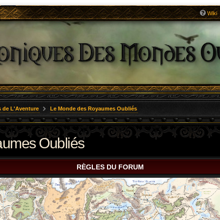
Wiki
 de L'Aventure
Le Monde des Royaumes Oubliés
aumes Oubliés
RÈGLES DU FORUM