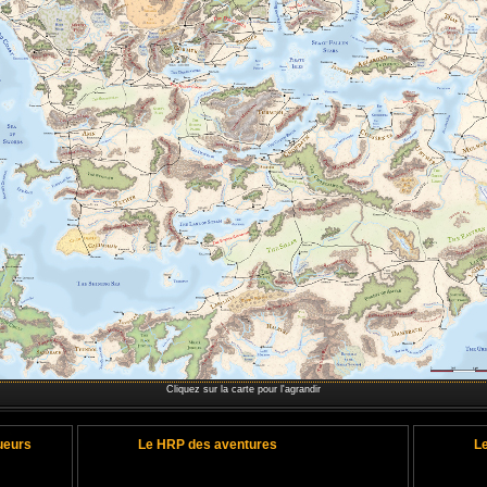
Cliquez sur la carte pour l'agrandir
ueurs
Le HRP des aventures
L