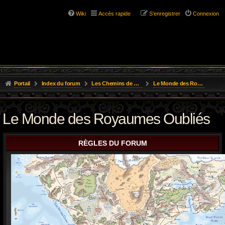
Wiki
Accès rapide
S’enregistrer
Connexion
Portail
Index du forum
Les Chemins de L'Aventure
Le Monde des Royaumes Oubliés
Le Monde des Royaumes Oubliés
RÈGLES DU FORUM