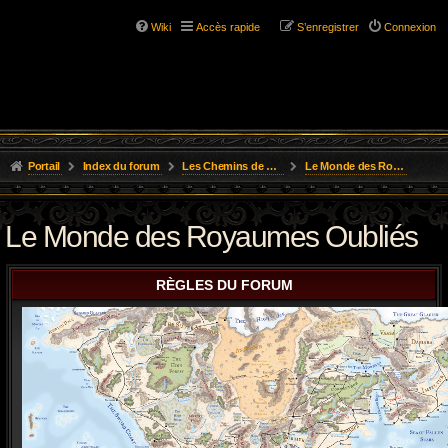
Wiki
Accès rapide
S’enregistrer
Connexion
Portail
Index du forum
Les Chemins de L'Aventure
Le Monde des Royaumes Oubliés
Le Monde des Royaumes Oubliés
RÈGLES DU FORUM