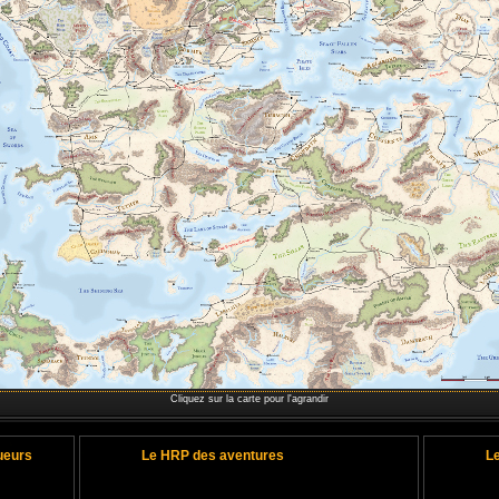
Cliquez sur la carte pour l'agrandir
ueurs
Le HRP des aventures
L