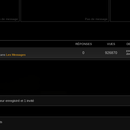
s de message
Pas de message
RÉPONSES
VUES
D
pa
0
926870
di
 dans
Les Messages
eur enregistré et 1 invité
ts