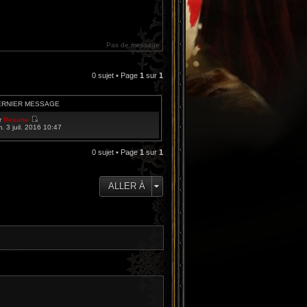
Pas de message
0 sujet • Page
1
sur
1
ERNIER MESSAGE
r
Resane
V
m. 3 juil. 2016 10:47
o
i
r
0 sujet • Page
1
sur
1
l
e
d
e
ALLER À
r
n
i
e
r
m
e
s
s
a
g
e