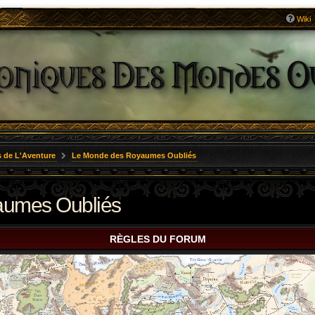
Wiki
 de L'Aventure
Le Monde des Royaumes Oubliés
aumes Oubliés
RÈGLES DU FORUM