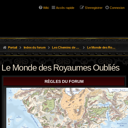
Wiki
Accès rapide
S’enregistrer
Connexion
Portail
Index du forum
Les Chemins de L'Aventure
Le Monde des Royaumes Oubliés
Le Monde des Royaumes Oubliés
RÈGLES DU FORUM